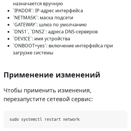
назначается вручную
`IPADDR`: IP-адрес интерфейса
`NETMASK`: маска подсети
`GATEWAY`: шлюз по умолчанию
`DNS1`, `DNS2`: адреса DNS-серверов
`DEVICE`: имя устройства
`ONBOOT=yes`: включение интерфейса при
загрузке системы
Применение изменений
Чтобы применить изменения,
перезапустите сетевой сервис:
sudo systemctl restart network