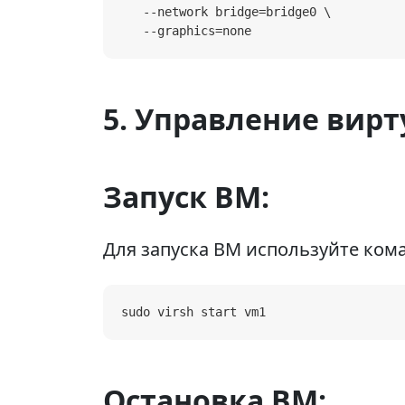
   --network bridge=bridge0 \

   --graphics=none
5. Управление ви
Запуск ВМ:
Для запуска ВМ используйте кома
sudo virsh start vm1
Остановка ВМ: