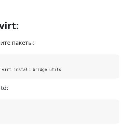
irt:
ите пакеты:
 virt-install bridge-utils
td: