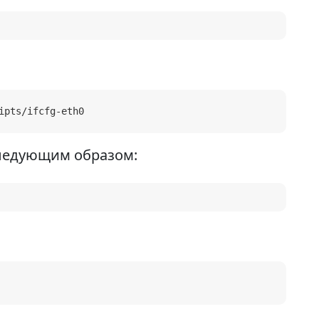
ipts/ifcfg-eth0
следующим образом: