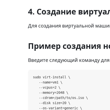
4. Создание вирту
Для создания виртуальной машины 
Пример создания н
Введите следующий команду для
sudo virt-install \

   --name=vm1 \

   --vcpus=2 \

   --memory=2048 \

   --cdrom=/path/to/os.iso \

   --disk size=20 \

   --os-variant=generic \
