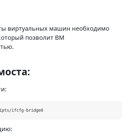
ты виртуальных машин необходимо
, который позволит ВМ
етью.
моста:
и:
ipts/ifcfg-bridge0
цию: