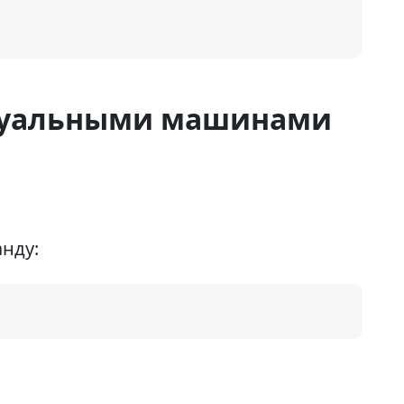
ртуальными машинами
нду: