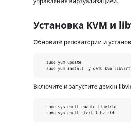
управления виртуализацией.
Установка KVM и libv
Обновите репозитории и установ
   sudo yum update

   sudo yum install -y qemu-kvm libvirt
Включите и запустите демон libvir
   sudo systemctl enable libvirtd

   sudo systemctl start libvirtd