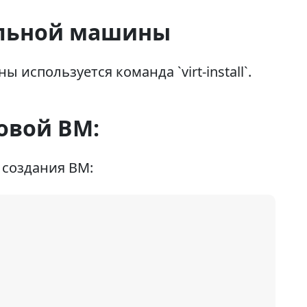
альной машины
используется команда `virt-install`.
овой ВМ:
 создания ВМ: